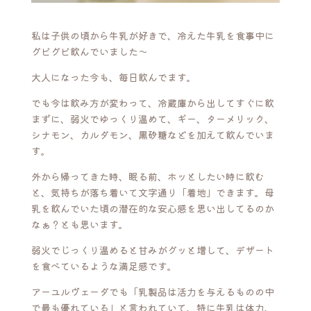
私は子供の頃から牛乳が好きで、冷えた牛乳を食事中に
グビグビ飲んでいました〜
大人になった今も、毎日飲んでます。
でも今は飲み方が変わって、冷蔵庫から出してすぐに飲
まずに、弱火でゆっくり温めて、ギー、ターメリック、
シナモン、カルダモン、黒砂糖などを加えて飲んでいま
す。
外から帰ってきた時、眠る前、ホッとしたい時に飲む
と、気持ちが落ち着いて文字通り「着地」できます。母
乳を飲んでいた頃の潜在的な安心感を思い出してるのか
なぁ？とも思います。
弱火でじっくり温めると甘みがグッと増して、デザート
を食べているような満足感です。
アーユルヴェーダでも「乳製品は活力を与えるものの中
で最も優れている」と言われていて、特に牛乳は体力、