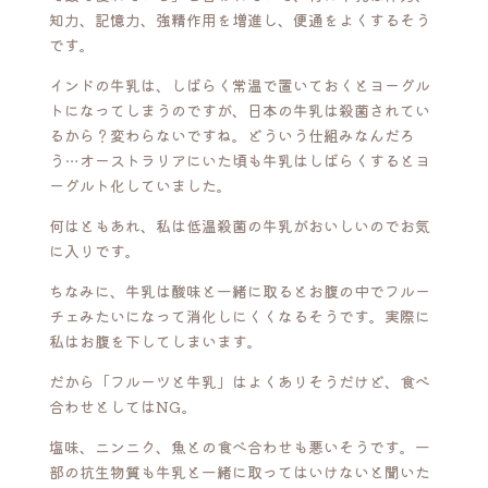
知力、記憶力、強精作用を増進し、便通をよくするそう
です。
インドの牛乳は、しばらく常温で置いておくとヨーグル
トになってしまうのですが、日本の牛乳は殺菌されてい
るから？変わらないですね。どういう仕組みなんだろ
う…オーストラリアにいた頃も牛乳はしばらくするとヨ
ーグルト化していました。
何はともあれ、私は低温殺菌の牛乳がおいしいのでお気
に入りです。
ちなみに、牛乳は酸味と一緒に取るとお腹の中でフルー
チェみたいになって消化しにくくなるそうです。実際に
私はお腹を下してしまいます。
だから「フルーツと牛乳」はよくありそうだけど、食べ
合わせとしてはNG。
塩味、ニンニク、魚との食べ合わせも悪いそうです。一
部の抗生物質も牛乳と一緒に取ってはいけないと聞いた