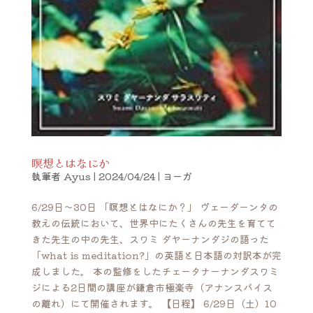
瞑想とはなにか
執筆者
Ayus
|
2024/04/24
|
ヨーガ
6/29日〜30日 「瞑想とはなにか？」 ヴェーダーンタの
教えの伝統において、世界中にたくさんの先生を育てて
きた先生の中の先生、スワミ ダヤーナンダジの語った
「what is meditation?」の英語と日本語の対訳本が完
成しました。 本の監修をしたチェータナーナンダスワミ
ジによる2日間の講座が鎌倉市極楽寺（アナンスパイス
の離れ）にて開催されます。 【日程】 6/29日（土）10