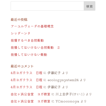
最近の投稿
アーユルヴェーダの基礎概念
シッダーンタ
我慢するべき自然衝動
我慢してはいけない自然衝動 ２
我慢してはいけない衝動
最近のコメント
4月ヨガクラス 日程
に
伊藤紀子
より
4月ヨガクラス 日程
に
ecologysystem24
より
4月ヨガクラス 日程
に
伊藤紀子
より
由比ヶ浜公会堂 ヨガ教室
に
川上圭伊子(けいこ)
より
由比ヶ浜公会堂 ヨガ教室
に
YCmoconoya
より