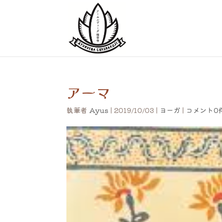
アーマ
執筆者
Ayus
|
2019/10/03
|
ヨーガ
|
コメント0