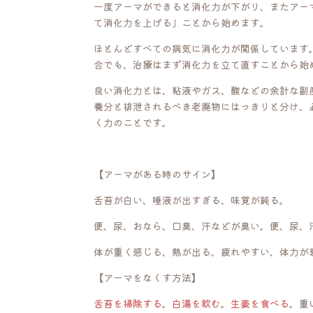
一度アーマができると消化力が下がり、またアー
て消化力を上げる」ことから始めます。
ほとんどすべての病気に消化力が関係しています
合でも、治療はまず消化力を立て直すことから始
良い消化力とは、粘液やガス、酸などの余計な副
養分と排泄されるべき老廃物にはっきりと分け、
く力のことです。
【アーマがある時のサイン】
舌苔が白い、唾液が出すぎる、味覚が鈍る。
便、尿、おなら、口臭、汗などが臭い。便、尿、
体が重く感じる、熱が出る、疲れやすい、体力が
【アーマをなくす方法】
舌苔を掃除する
。
白湯を飲む
。
生姜を食べる
。重