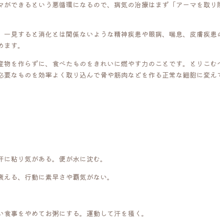
マができるという悪循環になるので、病気の治療はまず「アーマを取り
。一見すると消化とは関係ないような精神疾患や眼病、喘息、皮膚疾患
めます。
産物を作らずに、食べたものをきれいに燃やす力のことです。とりこむ
必要なものを効率よく取り込んで骨や筋肉などを作る正常な細胞に変え
汗に粘り気がある。便が水に沈む。
衰える、行動に素早さや覇気がない。
い食事をやめてお粥にする。運動して汗を掻く。