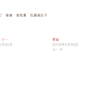
ピ 著書 香取薫 佐藤真紀子
つ…
便秘
6月26日
2022年6月24日
ヨーガ