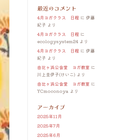
最近のコメント
4月ヨガクラス 日程
に
伊藤
紀子
より
4月ヨガクラス 日程
に
ecologysystem24
より
4月ヨガクラス 日程
に
伊藤
紀子
より
由比ヶ浜公会堂 ヨガ教室
に
川上圭伊子(けいこ)
より
由比ヶ浜公会堂 ヨガ教室
に
YCmoconoya
より
アーカイブ
2025年11月
2025年7月
2025年6月