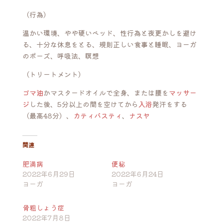
（行為）
温かい環境、やや硬いベッド、性行為と夜更かしを避け
る、十分な休息をとる、規則正しい食事と睡眠、ヨーガ
のポーズ、呼吸法、瞑想
（トリートメント）
ゴマ油
かマスタードオイルで全身、または腰を
マッサー
ジ
した後、5分以上の間を空けてから
入浴
発汗をする
（最高48分）、
カティバスティ
、
ナスヤ
関連
肥満病
便秘
2022年6月29日
2022年6月24日
ヨーガ
ヨーガ
骨粗しょう症
2022年7月8日