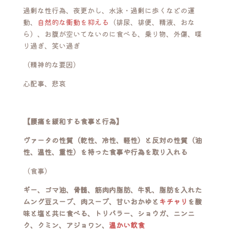
過剰な性行為、夜更かし、水泳・過剰に歩くなどの運
動、
自然的な衝動を抑える
（排尿、排便、精液、おな
ら）、お腹が空いてないのに食べる、乗り物、外傷、喋
り過ぎ、笑い過ぎ
（精神的な要因）
心配事、悲哀
【腰痛を緩和する食事と行為】
ヴァータの性質（乾性、冷性、軽性）と反対の性質（油
性、温性、重性）を持った食事や行為を取り入れる
（食事）
ギー、ゴマ油、骨髄、筋肉内脂肪、牛乳、脂肪を入れた
ムング豆スープ、肉スープ、甘いおかゆと
キチャリ
を酸
味と塩と共に食べる、トリパラー、ショウガ、ニンニ
ク、クミン、アジョワン、
温かい飲食