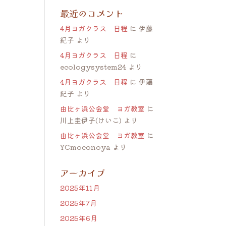
最近のコメント
4月ヨガクラス 日程
に
伊藤
紀子
より
4月ヨガクラス 日程
に
ecologysystem24
より
4月ヨガクラス 日程
に
伊藤
紀子
より
由比ヶ浜公会堂 ヨガ教室
に
川上圭伊子(けいこ)
より
由比ヶ浜公会堂 ヨガ教室
に
YCmoconoya
より
アーカイブ
2025年11月
2025年7月
2025年6月