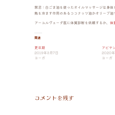
禁忌：白ごま油を使ったオイルマッサージは身体
熱を冷ます作用のあるココナッツ油かオリーブ油
アーユルヴェーダ医に体質診断を依頼するか、
体
関連
更年期
アビヤ
2019年3月7日
2020年
ヨーガ
ヨーガ
コメントを残す