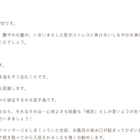
大切です。
、艶やかな髪が、いきいきとした肌がストレスに負けないしなやかな身
ことでしょう。
す。
ま油をすり込むことです。
を促進します。
から排出するのを促す為です。
るなら、それはそれは…心地よさも効果も「格別」としか言いようがあ
でいきましょう！
フマッサージをしまくっていた当初、お風呂の排水口が詰まってひどい
で拭き取ってから入浴されることを強くお勧めします。