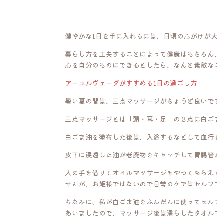
健やかな1日を手に入れるには、日頃の心がけが
暮らし方を工夫することによって健康はもちろん
心を自分のものにできるとしたら、なんと素敵な
アーユルヴェーダがすすめる1日の過ごし方
暑い夏の間は、三点マッサージがちょうど良いで
三点マッサージとは「頭・耳・足」の３点に白ご
白ごま油を塗布した後は、入浴するなどして血行
皮下に浸透した油が老廃物をキャッチして胃腸管
人の手を借りてオイルマッサージをやってもらえ
せんが、お姫様ではないので日常のケアはセルフ
ちなみに、私が白ごま油をふんだんに使ってセル
あいましたので、マッサージ後は濡らしたタオル