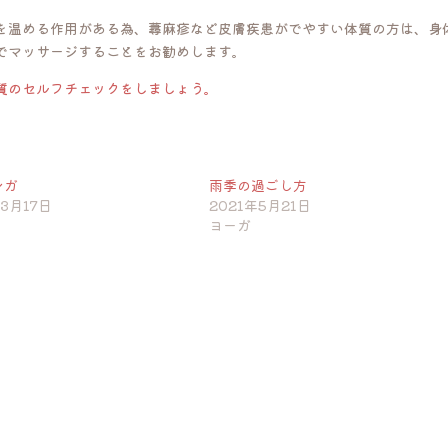
を温める作用がある為、蕁麻疹など皮膚疾患がでやすい体質の方は、身
でマッサージすることをお勧めします。
質のセルフチェックをしましょう。
ンガ
雨季の過ごし方
3月17日
2021年5月21日
ヨーガ