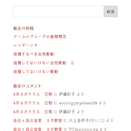
最近の投稿
アーユルヴェーダの基礎概念
シッダーンタ
我慢するべき自然衝動
我慢してはいけない自然衝動 ２
我慢してはいけない衝動
最近のコメント
4月ヨガクラス 日程
に
伊藤紀子
より
4月ヨガクラス 日程
に
ecologysystem24
より
4月ヨガクラス 日程
に
伊藤紀子
より
由比ヶ浜公会堂 ヨガ教室
に
川上圭伊子(けいこ)
より
由比ヶ浜公会堂 ヨガ教室
に
YCmoconoya
より