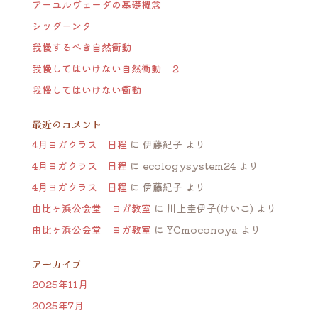
アーユルヴェーダの基礎概念
シッダーンタ
我慢するべき自然衝動
我慢してはいけない自然衝動 ２
我慢してはいけない衝動
最近のコメント
4月ヨガクラス 日程
に
伊藤紀子
より
4月ヨガクラス 日程
に
ecologysystem24
より
4月ヨガクラス 日程
に
伊藤紀子
より
由比ヶ浜公会堂 ヨガ教室
に
川上圭伊子(けいこ)
より
由比ヶ浜公会堂 ヨガ教室
に
YCmoconoya
より
アーカイブ
2025年11月
2025年7月