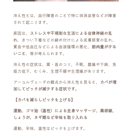
冷え性とは、血行障害のことで特に抹消血管などが障害
されて起こります。
原因は、
ストレスや不規則な生活による自律神経の乱
れ
、きつい下着などの締め付けによる皮膚感覚の乱れ、
貧血や低血圧などによる血液循環の悪化、
筋肉量が少な
いこと
、等が考えられます。
冷え性の症状は、肩・首のコリ、不眠、腹痛や下痢、免
疫力低下、むくみ、生理不順や生理痛があります。
アーユルヴェーダの観点から冷え性を見ると、
カパが増
加してピッタが減少する症状です。
【カパを減らしピッタを上げる】
運動、ゴマ油（温性）による全身マッサージ、黒胡椒、
しょうが、ネギ類など辛味を取り入れる
運動、辛味、温性はピッタを上げます。