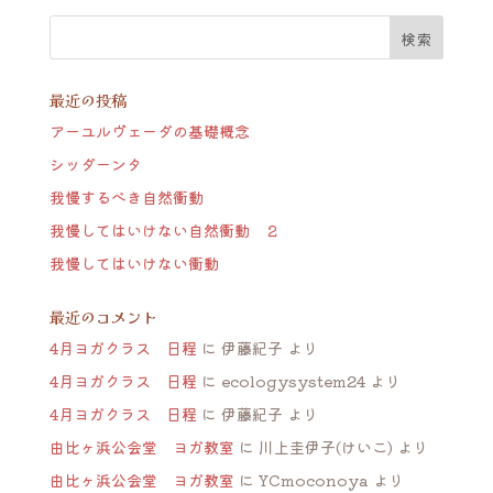
最近の投稿
アーユルヴェーダの基礎概念
シッダーンタ
我慢するべき自然衝動
我慢してはいけない自然衝動 ２
我慢してはいけない衝動
最近のコメント
4月ヨガクラス 日程
に
伊藤紀子
より
4月ヨガクラス 日程
に
ecologysystem24
より
4月ヨガクラス 日程
に
伊藤紀子
より
由比ヶ浜公会堂 ヨガ教室
に
川上圭伊子(けいこ)
より
由比ヶ浜公会堂 ヨガ教室
に
YCmoconoya
より