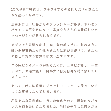
10代や青年時代は、ウキウキするのと同じだけ苛立たし
さを感じるものです。
思春期には、社会からのプレッシャーがあり、ホルモン
バランスは不安定になり、家族や友人からは矛盾したメ
ッセージが浴びせられる時です。
メディアが完璧な皮膚、歯、髪の毛を持ち、枝のように
細い非現実的な女性像をあなたに浴びせ続けて、あなた
の自己に対する認識を形成し歪ませます。
この完璧なイメージがあるために、ニキビがあり、一重
まぶた、体毛が濃く、脚が太い自分自身を持て余してし
まうのです。
そして、時には感情のジェットコースターに乗っている
ような気分になってしまいます。
私はそんな思春期にヨガに出会えたので、精神的なバラ
ンスを取る助けとなりました。当時の先生には感謝が溢