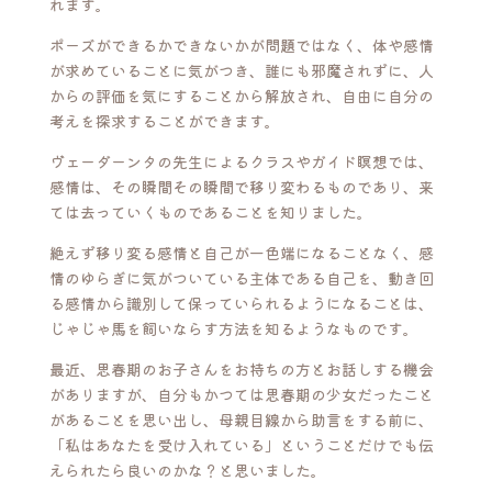
れます。
ポーズができるかできないかが問題ではなく、体や感情
が求めていることに気がつき、誰にも邪魔されずに、人
からの評価を気にすることから解放され、自由に自分の
考えを探求することができます。
ヴェーダーンタの先生によるクラスやガイド瞑想では、
感情は、その瞬間その瞬間で移り変わるものであり、来
ては去っていくものであることを知りました。
絶えず移り変る感情と自己が一色端になることなく、感
情のゆらぎに気がついている主体である自己を、動き回
る感情から識別して保っていられるようになることは、
じゃじゃ馬を飼いならす方法を知るようなものです。
最近、思春期のお子さんをお持ちの方とお話しする機会
がありますが、自分もかつては思春期の少女だったこと
があることを思い出し、母親目線から助言をする前に、
「私はあなたを受け入れている」ということだけでも伝
えられたら良いのかな？と思いました。