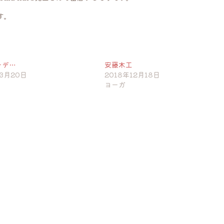
す。
ーデ…
安藤木工
年3月20日
2018年12月18日
ヨーガ