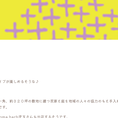
イブが楽しめるそうな♪
一角、約３２０坪の敷地に建つ民家と庭を地域の人々の協力のもと手入
です。
soma harb児玉さんも出店するそうです。