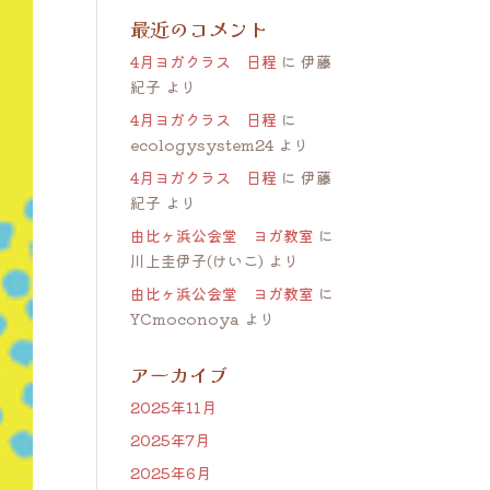
最近のコメント
4月ヨガクラス 日程
に
伊藤
紀子
より
4月ヨガクラス 日程
に
ecologysystem24
より
4月ヨガクラス 日程
に
伊藤
紀子
より
由比ヶ浜公会堂 ヨガ教室
に
川上圭伊子(けいこ)
より
由比ヶ浜公会堂 ヨガ教室
に
YCmoconoya
より
アーカイブ
2025年11月
2025年7月
2025年6月