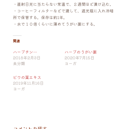
・直射日光に当たらない常温で、２週間ほど漬け込む。
・コーヒーフィルターなどで漉して、遮光瓶に入れ冷暗
所で保管する。保存は約1年。
・水で１０倍くらいに薄めてうがい薬にする。
関連
ハーブチン…
ハーブのうがい薬
2018年2月3日
2020年7月15日
未分類
ヨーガ
ビワの葉エキス
2019年11月16日
ヨーガ
コメントを残す