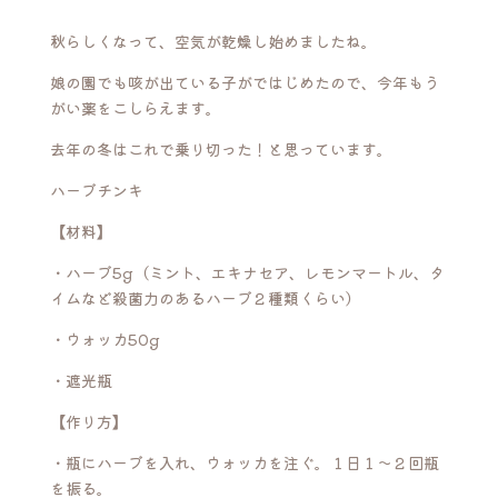
秋らしくなって、空気が乾燥し始めましたね。
娘の園でも咳が出ている子がではじめたので、今年もう
がい薬をこしらえます。
去年の冬はこれで乗り切った！と思っています。
ハーブチンキ
【材料】
・ハーブ5g（ミント、エキナセア、レモンマートル、タ
イムなど殺菌力のあるハーブ２種類くらい）
・ウォッカ50g
・遮光瓶
【作り方】
・瓶にハーブを入れ、ウォッカを注ぐ。１日１～２回瓶
を振る。