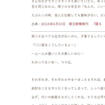
そんなわけでタッタタッタと歩いていたら、あっ
目と同じなのよ。周りの６年生が「なんだ、こい
たぶんこの時、他人と比較しても意味がない、と
出典：
2018年5月10日 朝日新聞朝刊 『語る
周りと比べても仕方がないのに、子育てをしてい
「○○君はこうしているよー」
一人一人の違いこそが美しいのに…
わかってないね〜、ママは。
それぞれが、それぞれのやるべきことをすれば、
余計なことをやりたくなってしまって、しっぺ返
必ず、行いの結果をもどしてくれる。とても公平