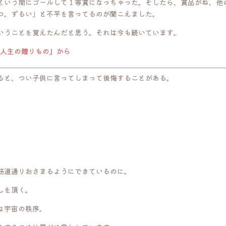
という間にゴールして１等賞になっちゃった。そしたら、賞品がね、他
つ。ずるい」と不平を言ってるのが聞こえました。
いうことを覚えたんだと思う。それは今も続いています。
 人生の贈りもの』から
ると、つい子供に言ってしまって後悔することがある。
筋道通りおさまるようにできているのに。
しを頂く。
な宇宙の秩序。