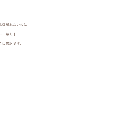
は数知れないのに
……無し！
とに感謝です。