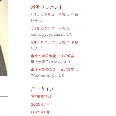
最近のコメント
4月ヨガクラス 日程
に
伊藤
紀子
より
4月ヨガクラス 日程
に
ecologysystem24
より
4月ヨガクラス 日程
に
伊藤
紀子
より
由比ヶ浜公会堂 ヨガ教室
に
川上圭伊子(けいこ)
より
由比ヶ浜公会堂 ヨガ教室
に
YCmoconoya
より
アーカイブ
2025年11月
、
2025年7月
2025年6月