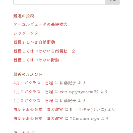
最近の投稿
アーユルヴェーダの基礎概念
シッダーンタ
我慢するべき自然衝動
我慢してはいけない自然衝動 ２
我慢してはいけない衝動
最近のコメント
4月ヨガクラス 日程
に
伊藤紀子
より
4月ヨガクラス 日程
に
ecologysystem24
より
4月ヨガクラス 日程
に
伊藤紀子
より
由比ヶ浜公会堂 ヨガ教室
に
川上圭伊子(けいこ)
より
由比ヶ浜公会堂 ヨガ教室
に
YCmoconoya
より
アーカイブ