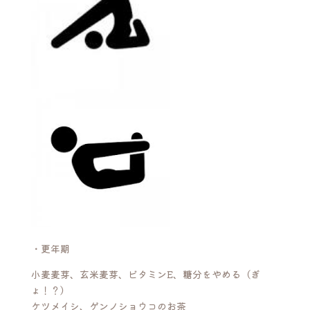
・更年期
小麦麦芽、玄米麦芽、ビタミンE、糖分をやめる（ぎ
ょ！？）
ケツメイシ、ゲンノショウコのお茶