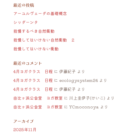
最近の投稿
アーユルヴェーダの基礎概念
シッダーンタ
我慢するべき自然衝動
我慢してはいけない自然衝動 ２
我慢してはいけない衝動
最近のコメント
4月ヨガクラス 日程
に
伊藤紀子
より
4月ヨガクラス 日程
に
ecologysystem24
より
4月ヨガクラス 日程
に
伊藤紀子
より
由比ヶ浜公会堂 ヨガ教室
に
川上圭伊子(けいこ)
より
由比ヶ浜公会堂 ヨガ教室
に
YCmoconoya
より
アーカイブ
2025年11月