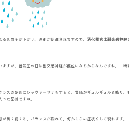
なると血圧が下がり、消化が促進されますので、
消化器官は副交感神経
いますが、低気圧の日は副交感神経が優位になるからなんですね。「晴
クラスの始めにシャヴァーサナをすると、胃腸がギュルギュルと鳴り、
入った証拠ですね。
態が長く続くと、バランスが崩れて、何かしらの症状として現れます。