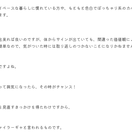
イペースな暮らしに慣れている方や、もともと色白でぽっちゃり系のカ
ます。
出来れば良いのですが、体からサインが出ていても、間違った価値観に
簡単なので、
気がついた時には取り返しのつかないことになりかねませ
ですよね。
って病気になったら、その時がチャンス！
を見直すきっかけを得たわけですから、
ァイラーギャと言われるものです。