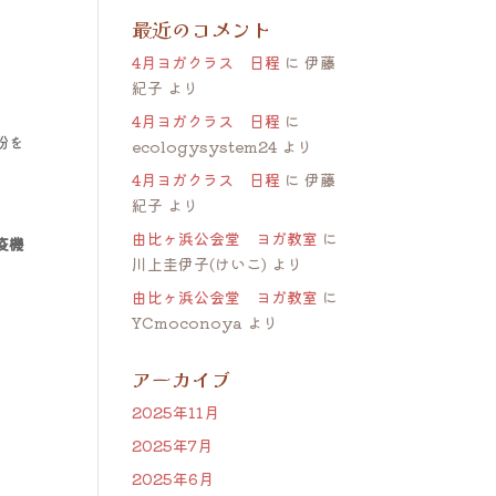
最近のコメント
4月ヨガクラス 日程
に
伊藤
紀子
より
4月ヨガクラス 日程
に
粉を
ecologysystem24
より
4月ヨガクラス 日程
に
伊藤
紀子
より
由比ヶ浜公会堂 ヨガ教室
に
疫機
川上圭伊子(けいこ)
より
由比ヶ浜公会堂 ヨガ教室
に
YCmoconoya
より
アーカイブ
2025年11月
2025年7月
2025年6月