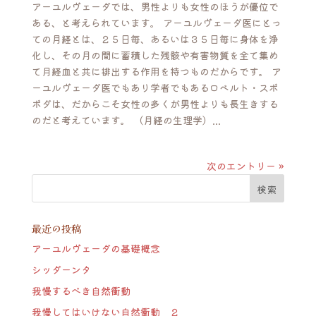
アーユルヴェーダでは、男性よりも女性のほうが優位で
ある、と考えられています。 アーユルヴェーダ医にとっ
ての月経とは、２５日毎、あるいは３５日毎に身体を浄
化し、その月の間に蓄積した残骸や有害物質を全て集め
て月経血と共に排出する作用を持つものだからです。 ア
ーユルヴェーダ医でもあり学者でもあるロベルト・スボ
ボダは、だからこそ女性の多くが男性よりも長生きする
のだと考えています。 （月経の生理学）...
次のエントリー »
最近の投稿
アーユルヴェーダの基礎概念
シッダーンタ
我慢するべき自然衝動
我慢してはいけない自然衝動 ２