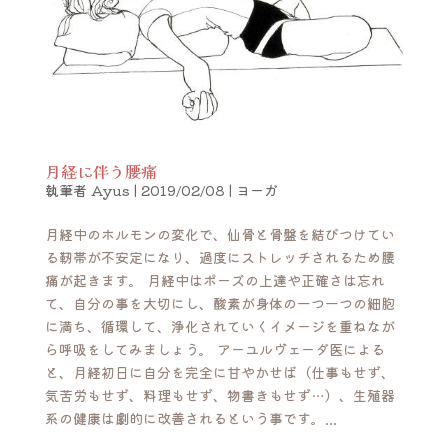
月経に伴う腰痛
執筆者
Ayus
|
2019/02/08
|
ヨーガ
月経中のホルモンの変化で、仙骨と骨盤を結びつけてい
る靭帯が不安定になり、過度にストレッチされるため腰
痛が起きます。 月経中はポーズの上達や正確さは忘れ
て、自分の事を大切にし、酸素が身体の一つ一つの細胞
に満ち、循環して、浄化されていくイメージを重ねなが
ら呼吸をしてみましょう。 アーユルヴェーダ医による
と、月経初日に自分を完全に甘やかせば（仕事もせず、
気苦労もせず、料理もせず、物書きもせず…）、生殖器
系の健康は劇的に改善されるという事です。...