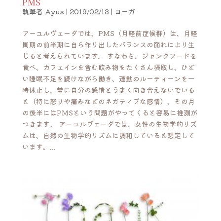
PMS
執筆者
Ayus
|
2019/02/13
|
ヨーガ
アーユルヴェーダでは、PMS（月経前症候群）は、月経
周期の前半期に自ら作り出したバランスの崩れにより生
じると考えられています。 すなわち、ジャンクフードを
食べ、カフェインを含む飲み物をたくさん摂取し、ひど
い睡眠不足を続けながら働き、運動のルーティーンを一
時休止し、常に自分の感情とうまく向き合えないでいる
と（特に怒りや痛みなどのネガティブな感情）、その月
の後半にはPMSという問題がやってくると容易に推測が
つきます。 アーユルヴェーダでは、女性の生物学的リズ
ムは、自然の生物学的リズムに調和していると想定して
います。...